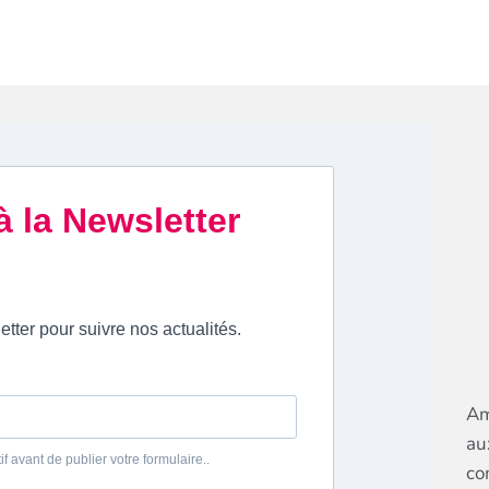
Am
au
co