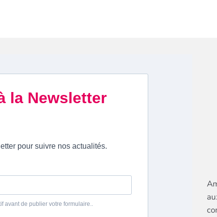
Am
au
co