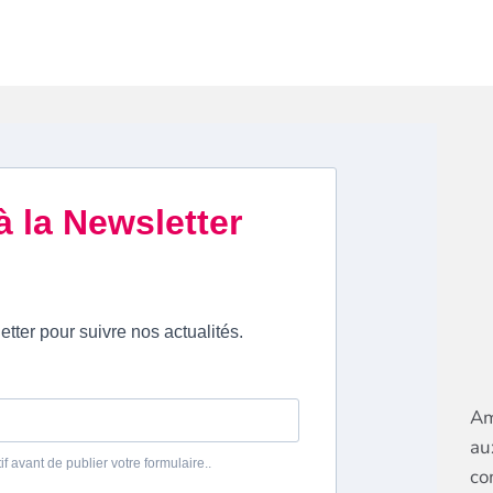
Am
au
co