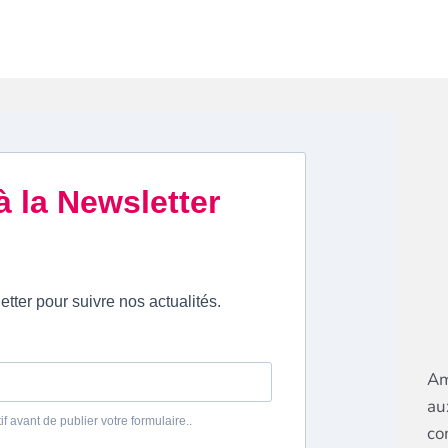
Am
au
co