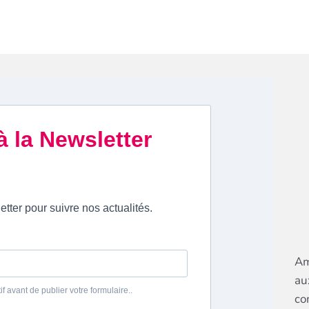
Am
au
co