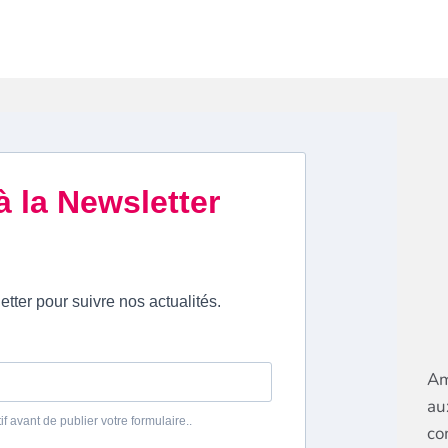
Am
au
co