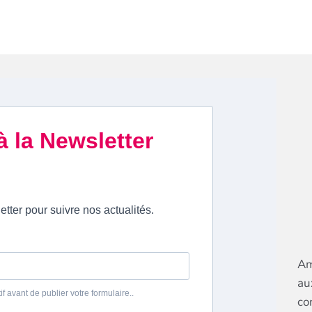
Am
au
co