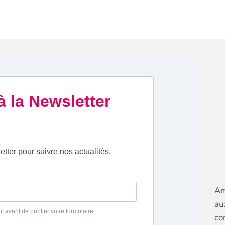
Am
au
co