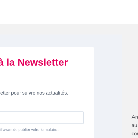
Am
au
co