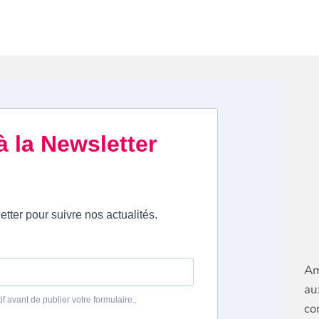
Am
au
co