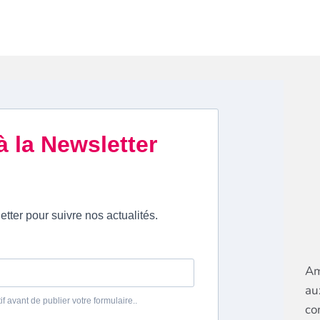
Am
au
co