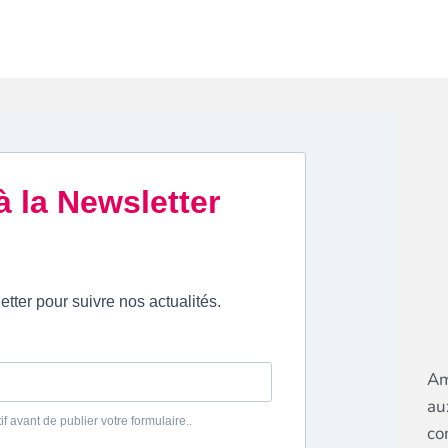
Am
au
co