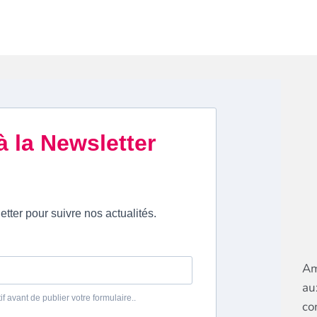
Am
au
co