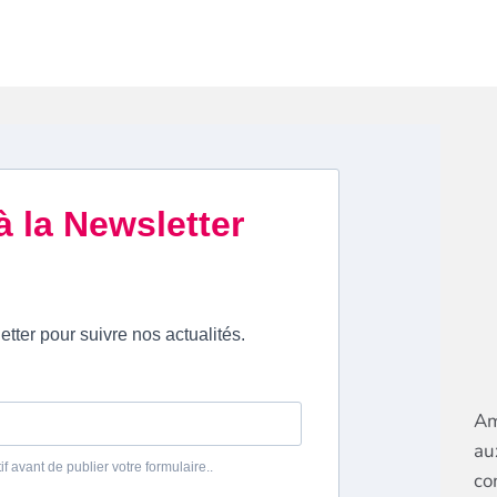
Am
au
co