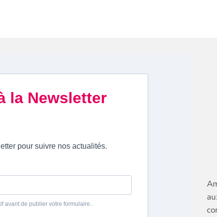
Am
au
co