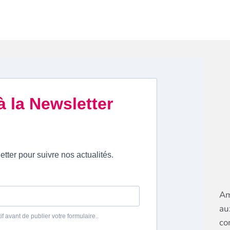
Am
au
co