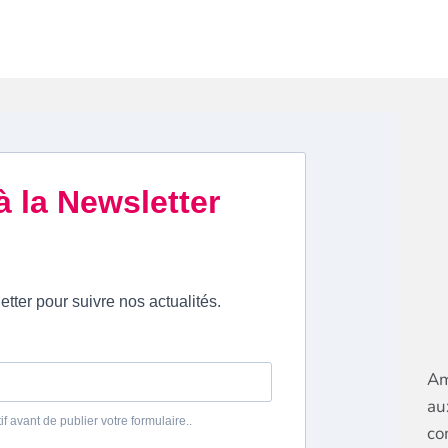
Am
au
co