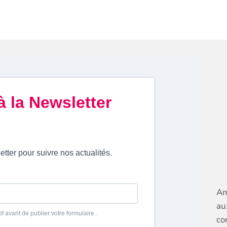
Am
au
co