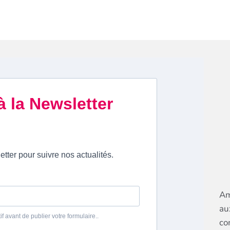
Am
au
co