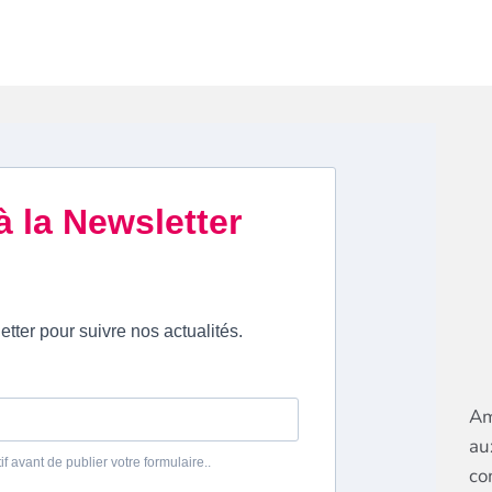
Am
au
co