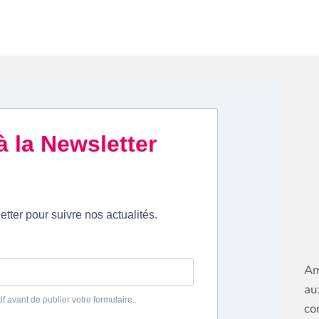
Am
au
co