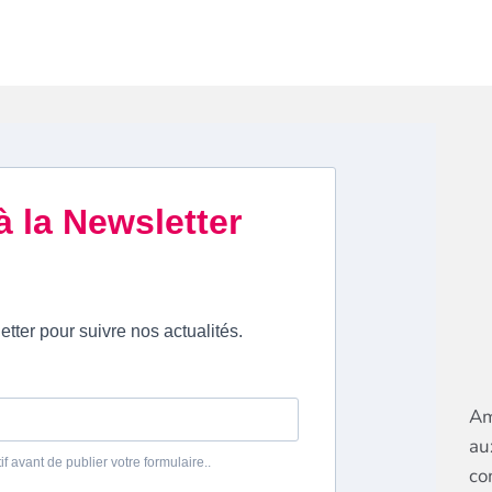
Am
au
co