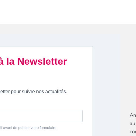
Am
au
co