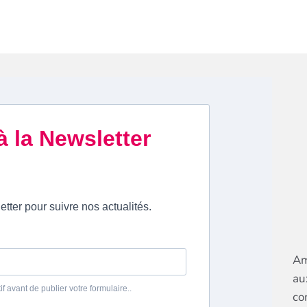
Am
au
co