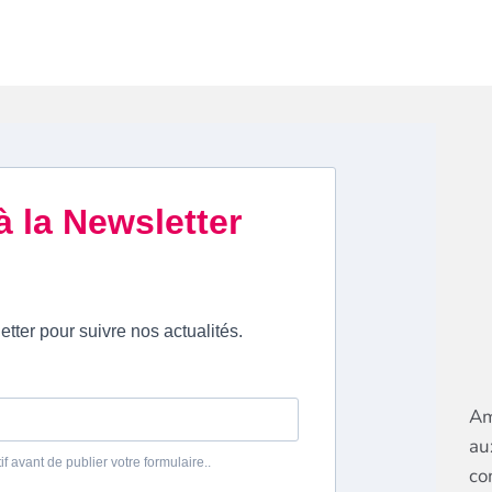
Am
au
co