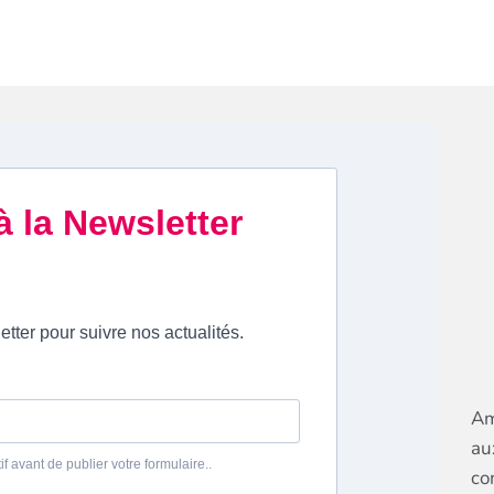
Am
au
co