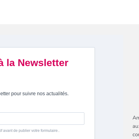
Am
au
co