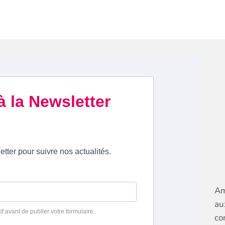
Am
au
co