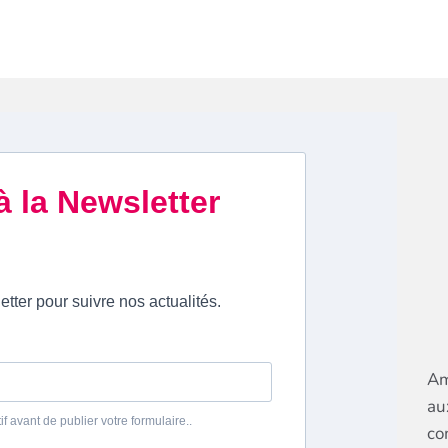
Am
au
co