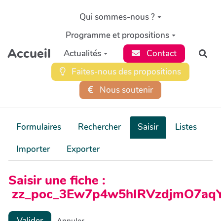
Aller au contenu principal
Qui sommes-nous ?
Programme et propositions
Accueil
Actualités
Contact
Rec
Faites-nous des propositions
Nous soutenir
Formulaires
Rechercher
Saisir
Listes
Importer
Exporter
Saisir une fiche :
zz_poc_3Ew7p4w5hIRVzdjmO7aqY
Valider