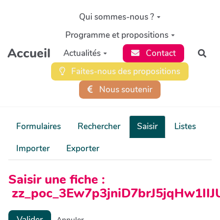
Aller au contenu principal
Qui sommes-nous ?
Programme et propositions
Accueil
Actualités
Contact
Rec
Faites-nous des propositions
Nous soutenir
Formulaires
Rechercher
Saisir
Listes
Importer
Exporter
Saisir une fiche :
zz_poc_3Ew7p3jniD7brJ5jqHw1IIJ
Valider