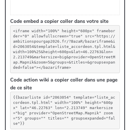
Code embed a copier coller dans votre site
<iframe width="100%" height="600px" framebor
der="0" allowfullscreen="true" src="https://
ambitionspourgap2026.fr/?BazaR/bazariframe&i
d=2063054&template=liste_accordeon.tpl.html&
width=100%25&height=600px&lat=46.22763&lon=
2.213749&markersize=big&provider=OpenStreetM
ap.Mapnik&zoom=5&groups=&titles=&groupsexpan
ded=false"></bazariframe>
Code action wiki a copier coller dans une page
de ce site
{{bazarliste id="2063054" template="liste_ac
cordeon.tpl.html" width="100%" height="600p
x" lat="46.22763" lon="2.213749" markersize
="big" provider="OpenStreetMap.Mapnik" zoom
="5" groups="" titles="" groupsexpanded="fal
se"}}