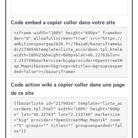
Code embed a copier coller dans votre site
<iframe width="100%" height="600px" framebor
der="0" allowfullscreen="true" src="https://
ambitionspourgap2026.fr/?BazaR/bazariframe&i
d=2179054&template=liste_accordeon.tpl.html&
width=100%25&height=600px&lat=46.22763&lon=
2.213749&markersize=big&provider=OpenStreetM
ap.Mapnik&zoom=5&groups=&titles=&groupsexpan
ded=false"></bazariframe>
Code action wiki a copier coller dans une page
de ce site
{{bazarliste id="2179054" template="liste_ac
cordeon.tpl.html" width="100%" height="600p
x" lat="46.22763" lon="2.213749" markersize
="big" provider="OpenStreetMap.Mapnik" zoom
="5" groups="" titles="" groupsexpanded="fal
se"}}