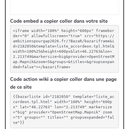
Code embed a copier coller dans votre site
<iframe width="100%" height="600px" framebor
der="0" allowfullscreen="true" src="https://
ambitionspourgap2026.fr/?BazaR/bazariframe&i
d=2182050&template=liste_accordeon.tpl.html&
width=100%25&height=600px&lat=46.22763&lon=
2.213749&markersize=big&provider=OpenStreetM
ap.Mapnik&zoom=5&groups=&titles=&groupsexpan
ded=false"></bazariframe>
Code action wiki a copier coller dans une page
de ce site
{{bazarliste id="2182050" template="liste_ac
cordeon.tpl.html" width="100%" height="600p
x" lat="46.22763" lon="2.213749" markersize
="big" provider="OpenStreetMap.Mapnik" zoom
="5" groups="" titles="" groupsexpanded="fal
se"}}