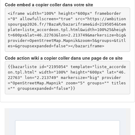
Code embed a copier coller dans votre site
<iframe width="100%" height="600px" frameborder
="0" allowfullscreen="true" src="https://ambition
spourgap2026.fr/?BazaR/bazariframe&id=2195054&tem
plate=liste_accordeon.tpl.html&width=100%25&heigh
t=600px&lat=46.22763&lon=2.213749&markersize=big&
provider=OpenStreetMap.Mapnik&zoom=5&groups=&titl
es=&groupsexpanded=false"></bazariframe>
Code action wiki a copier coller dans une page de ce site
{{bazarliste id="2195054" template="liste_accorde
on.tpl.html" width="100%" height="600px" lat="46.
22763" lon="2.213749" markersize="big" provider
="OpenStreetMap.Mapnik" zoom="5" groups="" titles
="" groupsexpanded="false"}}