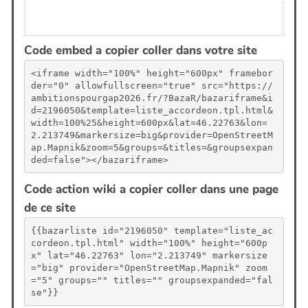
Code embed a copier coller dans votre site
<iframe width="100%" height="600px" framebor
der="0" allowfullscreen="true" src="https://
ambitionspourgap2026.fr/?BazaR/bazariframe&i
d=2196050&template=liste_accordeon.tpl.html&
width=100%25&height=600px&lat=46.22763&lon=
2.213749&markersize=big&provider=OpenStreetM
ap.Mapnik&zoom=5&groups=&titles=&groupsexpan
ded=false"></bazariframe>
Code action wiki a copier coller dans une page
de ce site
{{bazarliste id="2196050" template="liste_ac
cordeon.tpl.html" width="100%" height="600p
x" lat="46.22763" lon="2.213749" markersize
="big" provider="OpenStreetMap.Mapnik" zoom
="5" groups="" titles="" groupsexpanded="fal
se"}}