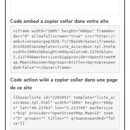
Code embed a copier coller dans votre site
<iframe width="100%" height="600px" framebor
der="0" allowfullscreen="true" src="https://
ambitionspourgap2026.fr/?BazaR/bazariframe&i
d=2202051&template=liste_accordeon.tpl.html&
width=100%25&height=600px&lat=46.22763&lon=
2.213749&markersize=big&provider=OpenStreetM
ap.Mapnik&zoom=5&groups=&titles=&groupsexpan
ded=false"></bazariframe>
Code action wiki a copier coller dans une page
de ce site
{{bazarliste id="2202051" template="liste_ac
cordeon.tpl.html" width="100%" height="600p
x" lat="46.22763" lon="2.213749" markersize
="big" provider="OpenStreetMap.Mapnik" zoom
="5" groups="" titles="" groupsexpanded="fal
se"}}