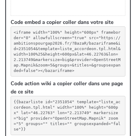
Code embed a copier coller dans votre site
<iframe width="100%" height="600px" framebor
der="0" allowfullscreen="true" src="https://
ambitionspourgap2026.fr/?BazaR/bazariframe&i
d=2351054&template=liste_accordeon.tpl.html&
width=100%25&height=600px&lat=46.22763&lon=
2.213749&markersize=big&provider=OpenStreetM
ap.Mapnik&zoom=5&groups=&titles=&groupsexpan
ded=false"></bazariframe>
Code action wiki a copier coller dans une page
de ce site
{{bazarliste id="2351054" template="liste_ac
cordeon.tpl.html" width="100%" height="600p
x" lat="46.22763" lon="2.213749" markersize
="big" provider="OpenStreetMap.Mapnik" zoom
="5" groups="" titles="" groupsexpanded="fal
se"}}