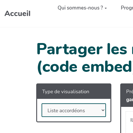
Aller au contenu principal
Qui sommes-nous ?
Prog
Accueil
Partager les
(code embed
Type de visualisation
Pré
ga