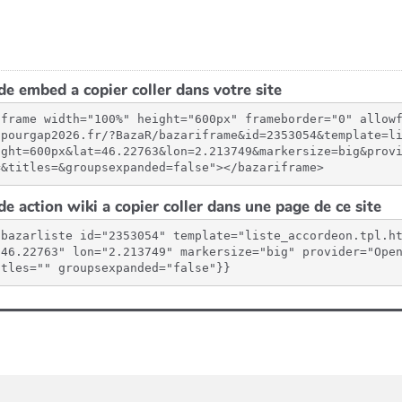
e embed a copier coller dans votre site
iframe width="100%" height="600px" frameborder="0" allow
spourgap2026.fr/?BazaR/bazariframe&id=2353054&template=l
ight=600px&lat=46.22763&lon=2.213749&markersize=big&prov
=&titles=&groupsexpanded=false"></bazariframe>
e action wiki a copier coller dans une page de ce site
{bazarliste id="2353054" template="liste_accordeon.tpl.h
"46.22763" lon="2.213749" markersize="big" provider="Open
itles="" groupsexpanded="false"}}