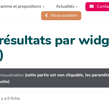
ramme et propositions
Actualités
Conta
Nous soutenir
 résultats par wi
)
visualisation
(cette partie est non cliquable, les paramê
uche)