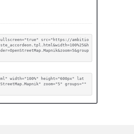
fullscreen="true" src="https://ambitio
iste_accordeon.tpl.html&width=100%25&h
ider=OpenStreetMap.Mapnik&zoom=5&group
tml" width="100%" height="600px" lat
StreetMap.Mapnik" zoom="5" groups="" 