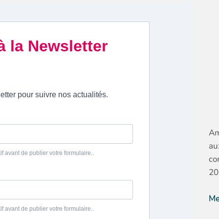
Am
au
co
20
Me