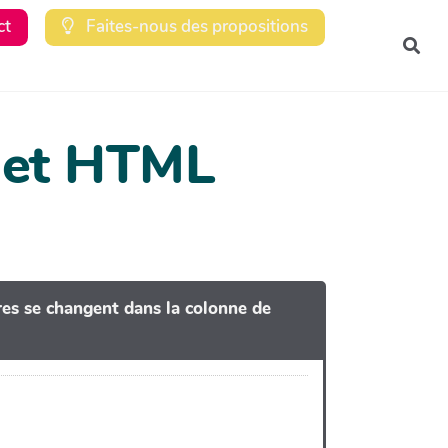
ct
Faites-nous des propositions
Rec
dget HTML
tres se changent dans la colonne de