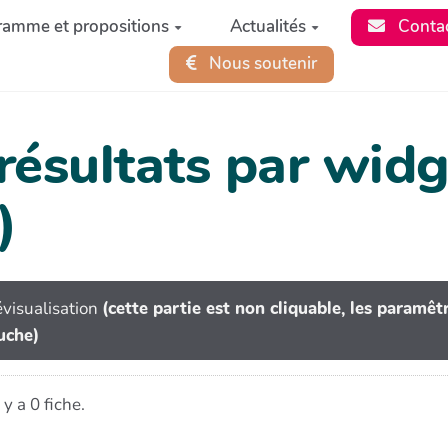
ramme et propositions
Actualités
Conta
Nous soutenir
 résultats par wi
)
visualisation
(cette partie est non cliquable, les paramê
uche)