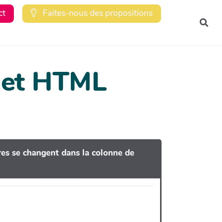
ct
Faites-nous des propositions
Rec
dget HTML
tres se changent dans la colonne de