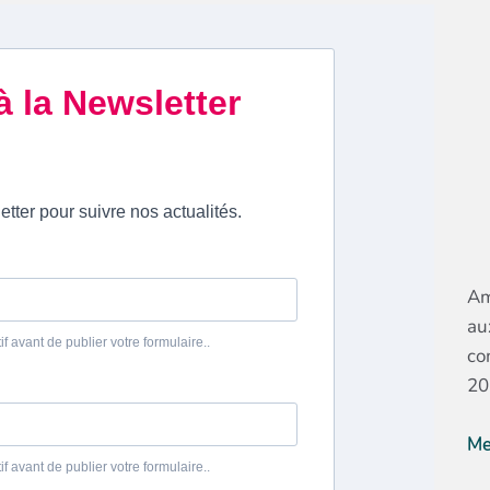
Am
au
co
20
Me