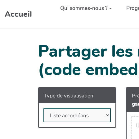
Aller au contenu principal
Qui sommes-nous ?
Prog
Accueil
Partager les
(code embed
Type de visualisation
Pré
ga