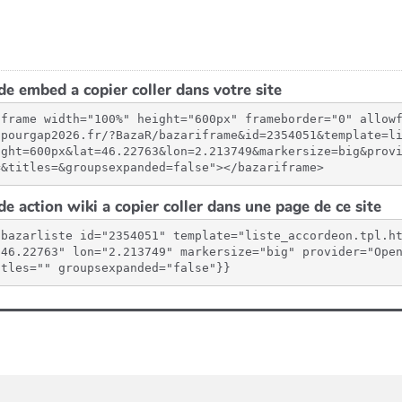
e embed a copier coller dans votre site
iframe width="100%" height="600px" frameborder="0" allow
spourgap2026.fr/?BazaR/bazariframe&id=2354051&template=l
ight=600px&lat=46.22763&lon=2.213749&markersize=big&prov
=&titles=&groupsexpanded=false"></bazariframe>
e action wiki a copier coller dans une page de ce site
{bazarliste id="2354051" template="liste_accordeon.tpl.h
"46.22763" lon="2.213749" markersize="big" provider="Open
itles="" groupsexpanded="false"}}