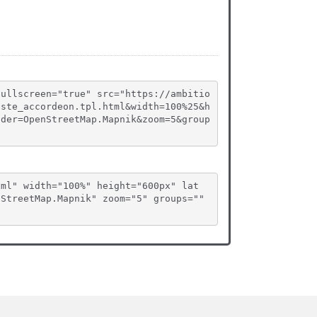
fullscreen="true" src="https://ambitio
iste_accordeon.tpl.html&width=100%25&h
ider=OpenStreetMap.Mapnik&zoom=5&group
tml" width="100%" height="600px" lat
StreetMap.Mapnik" zoom="5" groups="" 