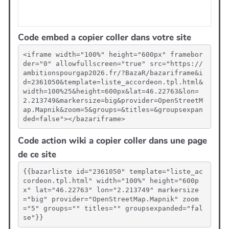
Code embed a copier coller dans votre site
<iframe width="100%" height="600px" framebor
der="0" allowfullscreen="true" src="https://
ambitionspourgap2026.fr/?BazaR/bazariframe&i
d=2361050&template=liste_accordeon.tpl.html&
width=100%25&height=600px&lat=46.22763&lon=
2.213749&markersize=big&provider=OpenStreetM
ap.Mapnik&zoom=5&groups=&titles=&groupsexpan
ded=false"></bazariframe>
Code action wiki a copier coller dans une page
de ce site
{{bazarliste id="2361050" template="liste_ac
cordeon.tpl.html" width="100%" height="600p
x" lat="46.22763" lon="2.213749" markersize
="big" provider="OpenStreetMap.Mapnik" zoom
="5" groups="" titles="" groupsexpanded="fal
se"}}