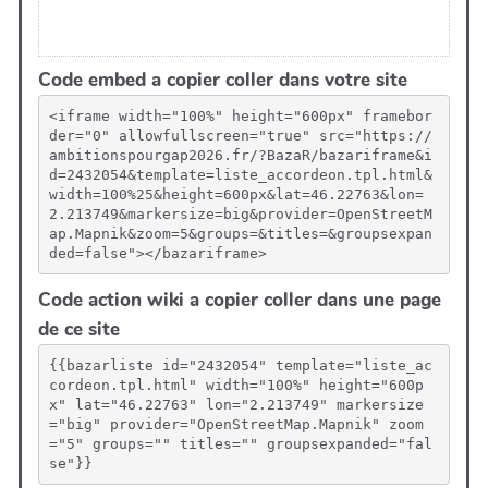
Code embed a copier coller dans votre site
<iframe width="100%" height="600px" framebor
der="0" allowfullscreen="true" src="https://
ambitionspourgap2026.fr/?BazaR/bazariframe&i
d=2432054&template=liste_accordeon.tpl.html&
width=100%25&height=600px&lat=46.22763&lon=
2.213749&markersize=big&provider=OpenStreetM
ap.Mapnik&zoom=5&groups=&titles=&groupsexpan
ded=false"></bazariframe>
Code action wiki a copier coller dans une page
de ce site
{{bazarliste id="2432054" template="liste_ac
cordeon.tpl.html" width="100%" height="600p
x" lat="46.22763" lon="2.213749" markersize
="big" provider="OpenStreetMap.Mapnik" zoom
="5" groups="" titles="" groupsexpanded="fal
se"}}