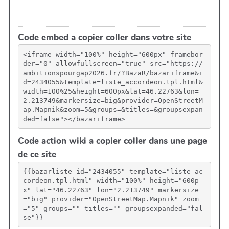
Code embed a copier coller dans votre site
<iframe width="100%" height="600px" framebor
der="0" allowfullscreen="true" src="https://
ambitionspourgap2026.fr/?BazaR/bazariframe&i
d=2434055&template=liste_accordeon.tpl.html&
width=100%25&height=600px&lat=46.22763&lon=
2.213749&markersize=big&provider=OpenStreetM
ap.Mapnik&zoom=5&groups=&titles=&groupsexpan
ded=false"></bazariframe>
Code action wiki a copier coller dans une page
de ce site
{{bazarliste id="2434055" template="liste_ac
cordeon.tpl.html" width="100%" height="600p
x" lat="46.22763" lon="2.213749" markersize
="big" provider="OpenStreetMap.Mapnik" zoom
="5" groups="" titles="" groupsexpanded="fal
se"}}