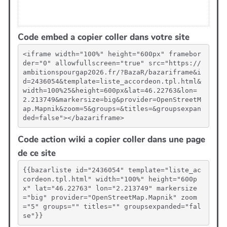
Code embed a copier coller dans votre site
<iframe width="100%" height="600px" framebor
der="0" allowfullscreen="true" src="https://
ambitionspourgap2026.fr/?BazaR/bazariframe&i
d=2436054&template=liste_accordeon.tpl.html&
width=100%25&height=600px&lat=46.22763&lon=
2.213749&markersize=big&provider=OpenStreetM
ap.Mapnik&zoom=5&groups=&titles=&groupsexpan
ded=false"></bazariframe>
Code action wiki a copier coller dans une page
de ce site
{{bazarliste id="2436054" template="liste_ac
cordeon.tpl.html" width="100%" height="600p
x" lat="46.22763" lon="2.213749" markersize
="big" provider="OpenStreetMap.Mapnik" zoom
="5" groups="" titles="" groupsexpanded="fal
se"}}