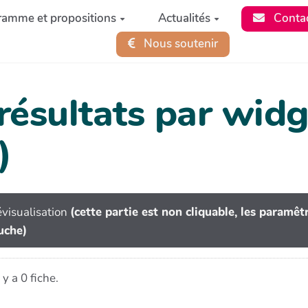
ramme et propositions
Actualités
Conta
Nous soutenir
 résultats par wi
)
visualisation
(cette partie est non cliquable, les paramê
uche)