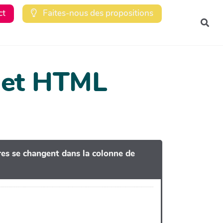
ct
Faites-nous des propositions
Rec
dget HTML
tres se changent dans la colonne de