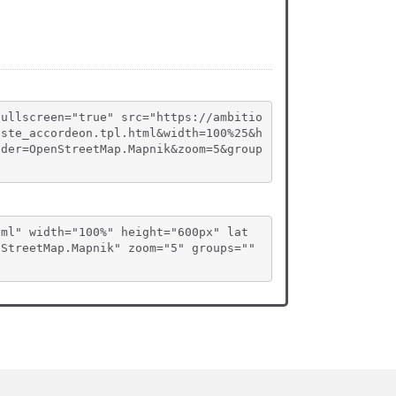
fullscreen="true" src="https://ambitio
iste_accordeon.tpl.html&width=100%25&h
ider=OpenStreetMap.Mapnik&zoom=5&group
tml" width="100%" height="600px" lat
StreetMap.Mapnik" zoom="5" groups="" 