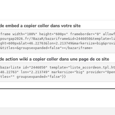
e embed a copier coller dans votre site
iframe width="100%" height="600px" frameborder="0" allow
spourgap2026.fr/?BazaR/bazariframe&id=2446050&template=l
ight=600px&lat=46.22763&lon=2.213749&markersize=big&prov
=&titles=&groupsexpanded=false"></bazariframe>
e action wiki a copier coller dans une page de ce site
{bazarliste id="2446050" template="liste_accordeon.tpl.h
"46.22763" lon="2.213749" markersize="big" provider="Open
itles="" groupsexpanded="false"}}