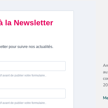
Am
au
co
20
Me