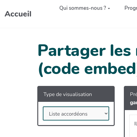
Aller au contenu principal
Qui sommes-nous ?
Prog
Accueil
Partager les
(code embed
Type de visualisation
Pré
ga