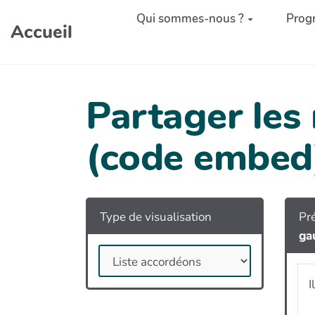
Aller au contenu principal
Qui sommes-nous ?
Prog
Accueil
Partager les
(code embed
Type de visualisation
Pré
ga