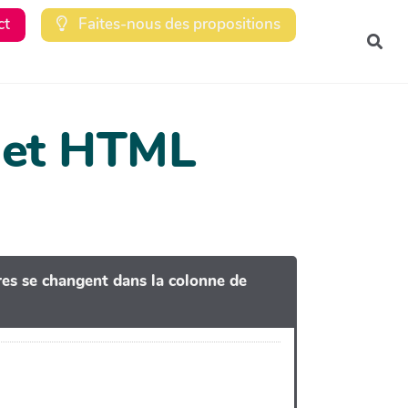
ct
Faites-nous des propositions
Rec
dget HTML
tres se changent dans la colonne de