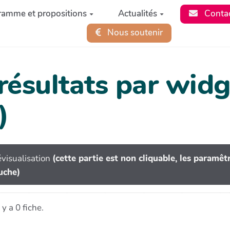
ramme et propositions
Actualités
Conta
Nous soutenir
 résultats par wi
)
visualisation
(cette partie est non cliquable, les paramê
uche)