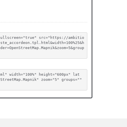
fullscreen="true" src="https://ambitio
iste_accordeon.tpl.html&width=100%25&h
ider=OpenStreetMap.Mapnik&zoom=5&group
tml" width="100%" height="600px" lat
StreetMap.Mapnik" zoom="5" groups="" 