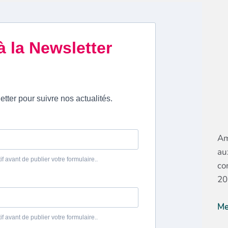
Am
au
co
20
Me