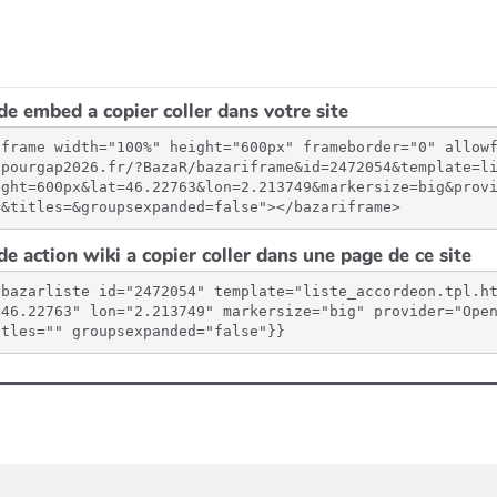
e embed a copier coller dans votre site
iframe width="100%" height="600px" frameborder="0" allow
spourgap2026.fr/?BazaR/bazariframe&id=2472054&template=l
ight=600px&lat=46.22763&lon=2.213749&markersize=big&prov
=&titles=&groupsexpanded=false"></bazariframe>
e action wiki a copier coller dans une page de ce site
{bazarliste id="2472054" template="liste_accordeon.tpl.h
"46.22763" lon="2.213749" markersize="big" provider="Open
itles="" groupsexpanded="false"}}