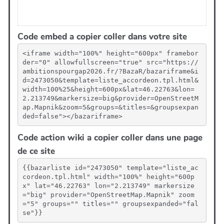
Code embed a copier coller dans votre site
<iframe width="100%" height="600px" framebor
der="0" allowfullscreen="true" src="https://
ambitionspourgap2026.fr/?BazaR/bazariframe&i
d=2473050&template=liste_accordeon.tpl.html&
width=100%25&height=600px&lat=46.22763&lon=
2.213749&markersize=big&provider=OpenStreetM
ap.Mapnik&zoom=5&groups=&titles=&groupsexpan
ded=false"></bazariframe>
Code action wiki a copier coller dans une page
de ce site
{{bazarliste id="2473050" template="liste_ac
cordeon.tpl.html" width="100%" height="600p
x" lat="46.22763" lon="2.213749" markersize
="big" provider="OpenStreetMap.Mapnik" zoom
="5" groups="" titles="" groupsexpanded="fal
se"}}