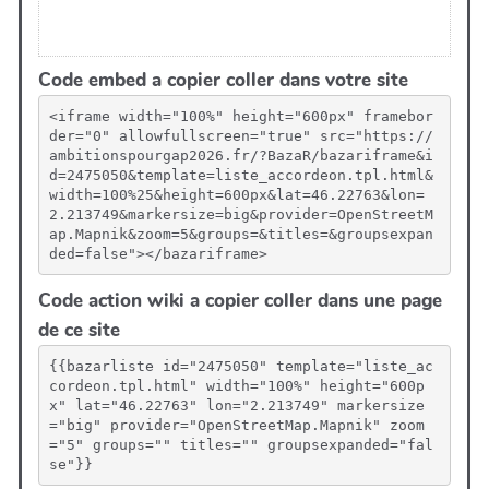
Code embed a copier coller dans votre site
<iframe width="100%" height="600px" framebor
der="0" allowfullscreen="true" src="https://
ambitionspourgap2026.fr/?BazaR/bazariframe&i
d=2475050&template=liste_accordeon.tpl.html&
width=100%25&height=600px&lat=46.22763&lon=
2.213749&markersize=big&provider=OpenStreetM
ap.Mapnik&zoom=5&groups=&titles=&groupsexpan
ded=false"></bazariframe>
Code action wiki a copier coller dans une page
de ce site
{{bazarliste id="2475050" template="liste_ac
cordeon.tpl.html" width="100%" height="600p
x" lat="46.22763" lon="2.213749" markersize
="big" provider="OpenStreetMap.Mapnik" zoom
="5" groups="" titles="" groupsexpanded="fal
se"}}