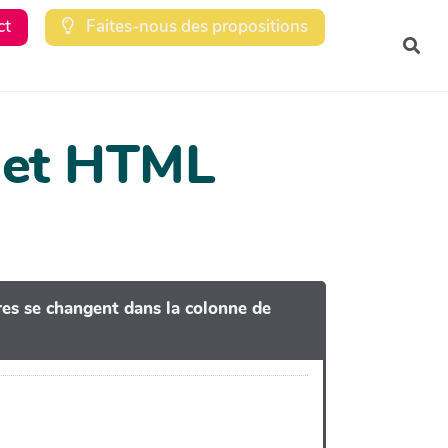
ct
Faites-nous des propositions
Rec
dget HTML
tres se changent dans la colonne de