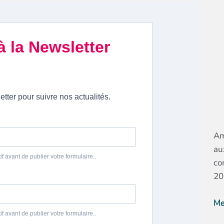
Am
au
co
20
Me