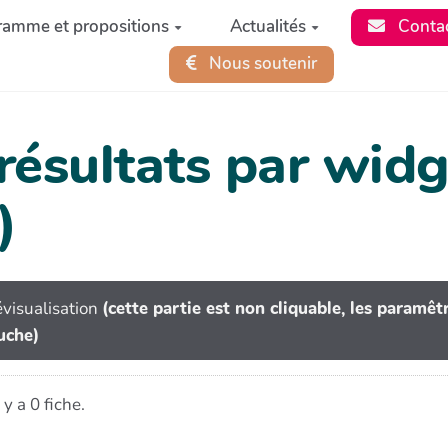
ramme et propositions
Actualités
Conta
Nous soutenir
 résultats par wi
)
visualisation
(cette partie est non cliquable, les paramê
uche)