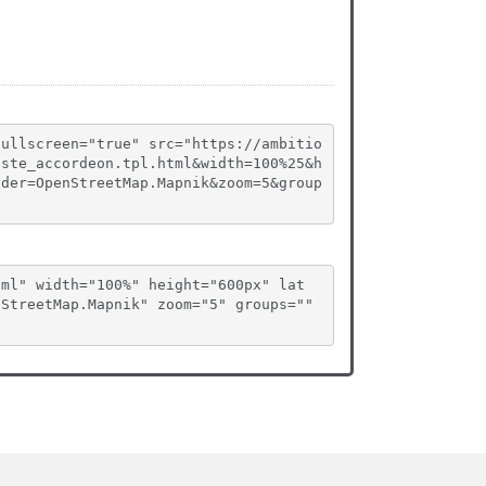
fullscreen="true" src="https://ambitio
iste_accordeon.tpl.html&width=100%25&h
ider=OpenStreetMap.Mapnik&zoom=5&group
tml" width="100%" height="600px" lat
StreetMap.Mapnik" zoom="5" groups="" 