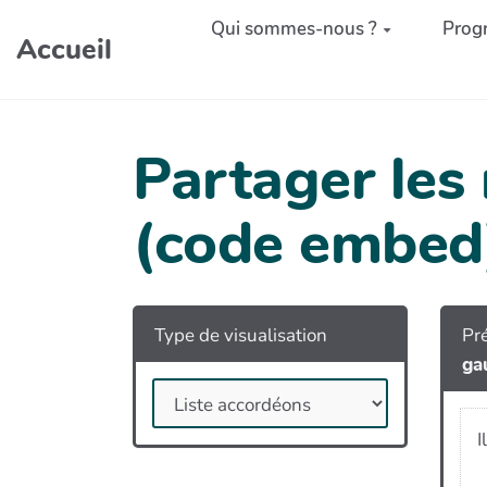
Aller au contenu principal
Qui sommes-nous ?
Prog
Accueil
Partager les
(code embed
Type de visualisation
Pré
ga