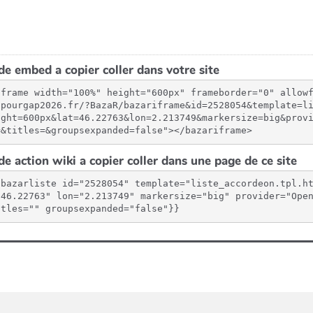
e embed a copier coller dans votre site
iframe width="100%" height="600px" frameborder="0" allow
spourgap2026.fr/?BazaR/bazariframe&id=2528054&template=l
ight=600px&lat=46.22763&lon=2.213749&markersize=big&prov
=&titles=&groupsexpanded=false"></bazariframe>
e action wiki a copier coller dans une page de ce site
{bazarliste id="2528054" template="liste_accordeon.tpl.h
"46.22763" lon="2.213749" markersize="big" provider="Open
itles="" groupsexpanded="false"}}