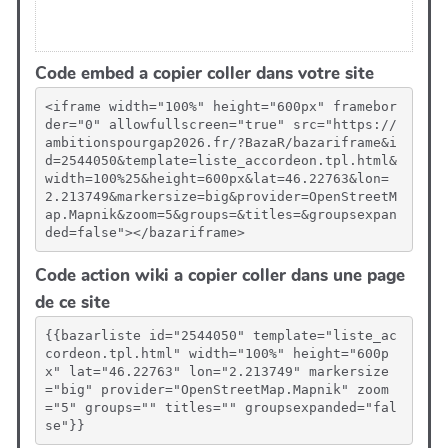
Code embed a copier coller dans votre site
<iframe width="100%" height="600px" framebor
der="0" allowfullscreen="true" src="https://
ambitionspourgap2026.fr/?BazaR/bazariframe&i
d=2544050&template=liste_accordeon.tpl.html&
width=100%25&height=600px&lat=46.22763&lon=
2.213749&markersize=big&provider=OpenStreetM
ap.Mapnik&zoom=5&groups=&titles=&groupsexpan
ded=false"></bazariframe>
Code action wiki a copier coller dans une page
de ce site
{{bazarliste id="2544050" template="liste_ac
cordeon.tpl.html" width="100%" height="600p
x" lat="46.22763" lon="2.213749" markersize
="big" provider="OpenStreetMap.Mapnik" zoom
="5" groups="" titles="" groupsexpanded="fal
se"}}